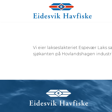
Vi eier lakseslakteriet Espevær Laks s
sjøkanten på Hovlandshagen industr