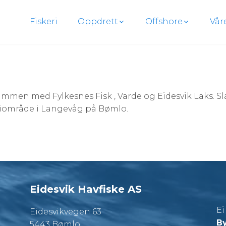
Fiskeri
Oppdrett
Offshore
Vår
ammen med Fylkesnes Fisk , Varde og Eidesvik Laks. Slak
iområde i Langevåg på Bømlo.
Eidesvik Havfiske AS
E
Eidesvikvegen 63
By
5443 Bømlo