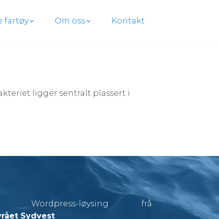
e fartøy
Om oss
Kontakt
teriet ligger sentralt plassert i
i Wordpress-løysing frå
rået Sydvest