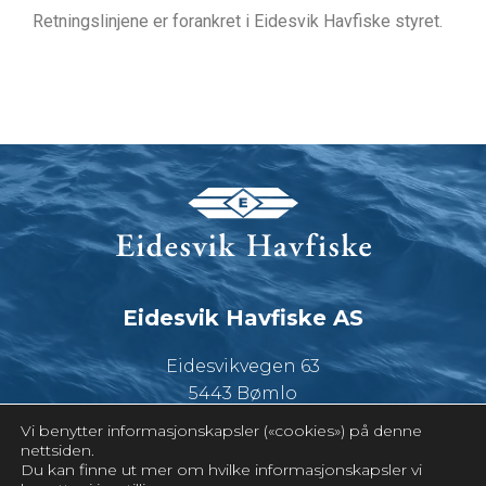
Retningslinjene er forankret i Eidesvik Havfiske styret.
Eidesvik Havfiske AS
Eidesvikvegen 63
5443 Bømlo
Vi benytter informasjonskapsler («cookies») på denne
Tlf. 53 44 78 00
nettsiden.
Du kan finne ut mer om hvilke informasjonskapsler vi