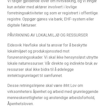
Vi følger gjeldende lover om hvitvasking, og vi inngår
kun avtaler med aktører involvert i lovlige
forretningsaktiviteter og som er registrert i offentlige
registre. Oppgjør gjøres via bank; EHF-system eller
digitale fakturaer.
PÅVIRKNING AV LOKALMILJØ OG RESSURSER
Eidesvik Havfiske skal ta ansvar for å beskytte
lokalmiljøet og produksjonssted mot
forurensningsskader. Vi skal ikke hensynsløst utnytte
lokale naturressurser. Vår direkte og indirekte bruk av
ressurser skal ikke bidra til å ødelegge
inntektsgrunnlaget til samfunnet.
Desse retningslinjene skal være ihht Lov om
virksomheters åpenhet og arbeid med grunnleggende
menneskerettigheter og anstendige arbeidsforhold,
Åpenhetsloven.