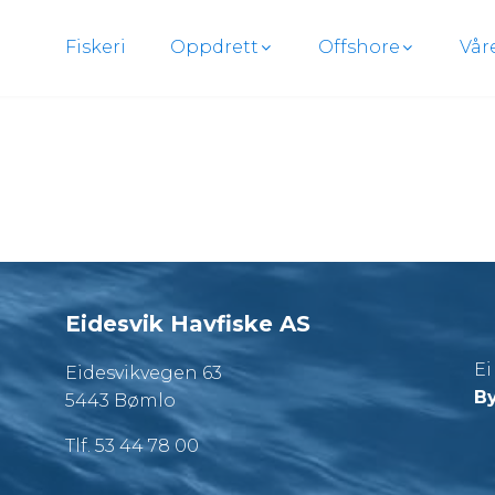
Fiskeri
Oppdrett
Offshore
Vår
Eidesvik Havfiske AS
E
Eidesvikvegen 63
By
5443 Bømlo
Tlf. 53 44 78 00