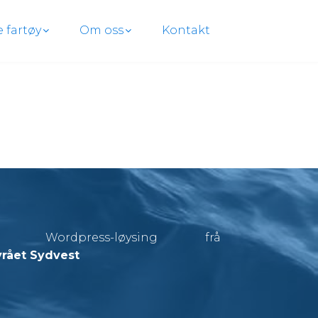
e fartøy
Om oss
Kontakt
i Wordpress-løysing frå
rået Sydvest