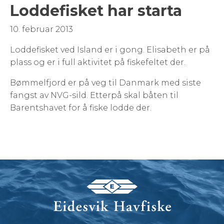
Loddefisket har starta
10. februar 2013
Loddefisket ved Island er i gong. Elisabeth er på
plass og er i full aktivitet på fiskefeltet der.
Bømmelfjord er på veg til Danmark med siste
fangst av NVG-sild. Etterpå skal båten til
Barentshavet for å fiske lodde der.