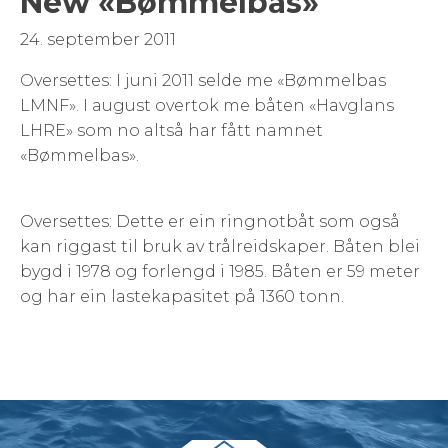
New «Bømmelbas»
24. september 2011
Oversettes: I juni 2011 selde me «Bømmelbas
LMNF». I august overtok me båten «Havglans
LHRE» som no altså har fått namnet
«Bømmelbas».
Oversettes: Dette er ein ringnotbåt som også
kan riggast til bruk av trålreidskaper. Båten blei
bygd i 1978 og forlengd i 1985. Båten er 59 meter
og har ein lastekapasitet på 1360 tonn.